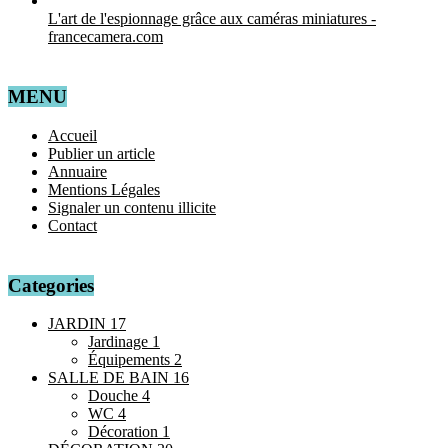
L'art de l'espionnage grâce aux caméras miniatures -
francecamera.com
MENU
Accueil
Publier un article
Annuaire
Mentions Légales
Signaler un contenu illicite
Contact
Categories
JARDIN
17
Jardinage
1
Équipements
2
SALLE DE BAIN
16
Douche
4
WC
4
Décoration
1