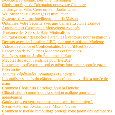
Douche à l’Italienne: Design et Installation
Choisir un Style de Décoration pour votre Chambre
Jardinage en Ville: Créer un Petit Jardin Urbain
WC Suspendus: Avantages et Installation
Systèmes d’Alarme Intelligents pour la Maison
Optimisez Votre Sécurité avec une Caméra Espion à Longue
Autonomie et Capteurs de Mouvement Avancés
Tendance des Salles de Bain Minimalistes
Pourquoi choisir des poêles à granulés à ventouse pour sa maison ?
Décorer avec des Lumières LED pour une Ambiance Moderne
Vidéosurveillance et Confidentialité: Ce qu’il Faut Savoir
Rénovation de WC: Idées Modernes et Pratiques
Stratégies pour un Jardin Économe en Eau
Meubles de Jardin Tendance pour Été 2024
Les avantages d’avoir un seul et même fournisseur pour le gaz et
l’électricité
Toitures Végétalisées: Avantages et Entretien
Les outils essentiels du plâtrier : la perfection invisible à portée de
main
Comment Choisir un Carrelage pour la Douche
Climatisation économique : la solution maligne pour votre
appartement
Garde-corps en verre pour escaliers : sécurité et design ?
Sécurité Maison: Évaluation et Mise à Niveau
Comment le filet de camouflage protège votre jardin des intempéries