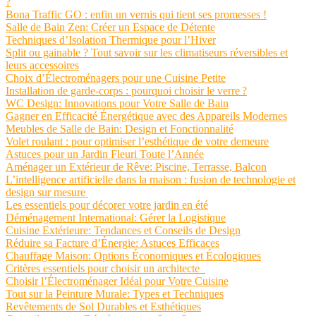
?
Bona Traffic GO : enfin un vernis qui tient ses promesses !
Salle de Bain Zen: Créer un Espace de Détente
Techniques d’Isolation Thermique pour l’Hiver
Split ou gainable ? Tout savoir sur les climatiseurs réversibles et
leurs accessoires
Choix d’Électroménagers pour une Cuisine Petite
Installation de garde-corps : pourquoi choisir le verre ?
WC Design: Innovations pour Votre Salle de Bain
Gagner en Efficacité Énergétique avec des Appareils Modernes
Meubles de Salle de Bain: Design et Fonctionnalité
Volet roulant : pour optimiser l’esthétique de votre demeure
Astuces pour un Jardin Fleuri Toute l’Année
Aménager un Extérieur de Rêve: Piscine, Terrasse, Balcon
L’intelligence artificielle dans la maison : fusion de technologie et
design sur mesure
Les essentiels pour décorer votre jardin en été
Déménagement International: Gérer la Logistique
Cuisine Extérieure: Tendances et Conseils de Design
Réduire sa Facture d’Énergie: Astuces Efficaces
Chauffage Maison: Options Économiques et Écologiques
Critères essentiels pour choisir un architecte
Choisir l’Électroménager Idéal pour Votre Cuisine
Tout sur la Peinture Murale: Types et Techniques
Revêtements de Sol Durables et Esthétiques