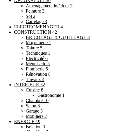
DÉCORATION
30
Aménagement intérieur
7
Peinture
3
Sol
2
Carrelage
3
ELECTROMENAGER
4
CONSTRUCTION
42
BRICOLAGE & OUTILLAGE
3
Maçonnerie
1
Toiture
5
Techniques
1
Électricité
6
Menuiserie
5
Plomberie
5
Rénovation
8
Travaux
4
INTÉRIEUR
32
Cuisine
8
Gastronomie
1
Chambre
10
Salon
6
Garage
3
Mobiliers
2
ENERGIE
19
Isolation
3