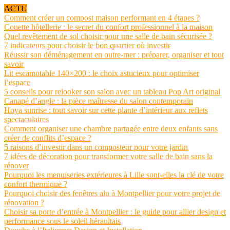
ACTU
Comment créer un compost maison performant en 4 étapes ?
Couette hôtellerie : le secret du confort professionnel à la maison
Quel revêtement de sol choisir pour une salle de bain sécurisée ?
7 indicateurs pour choisir le bon quartier où investir
Réussir son déménagement en outre-mer : préparer, organiser et tout
savoir
Lit escamotable 140×200 : le choix astucieux pour optimiser
l’espace
5 conseils pour relooker son salon avec un tableau Pop Art original
Canapé d’angle : la pièce maîtresse du salon contemporain
Hoya sunrise : tout savoir sur cette plante d’intérieur aux reflets
spectaculaires
Comment organiser une chambre partagée entre deux enfants sans
créer de conflits d’espace ?
5 raisons d’investir dans un composteur pour votre jardin
7 idées de décoration pour transformer votre salle de bain sans la
rénover
Pourquoi les menuiseries extérieures à Lille sont-elles la clé de votre
confort thermique ?
Pourquoi choisir des fenêtres alu à Montpellier pour votre projet de
rénovation ?
Choisir sa porte d’entrée à Montpellier : le guide pour allier design et
performance sous le soleil héraultais