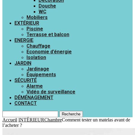
Décoration
Douche
WC
Mobiliers
EXTÉRIEUR
Piscine
Terrasse et balcon
ENERGIE
Chauffage
Economie d’énergie
Isolation
JARDIN
Jardinage
Équipements
SÉCURITÉ
Alarme
Vidéo de surveillance
DÉMÉNAGEMENT
CONTACT
Recherche
Accueil
INTÉRIEUR
Chambre
Comment tester un matelas avant de
l’acheter ?