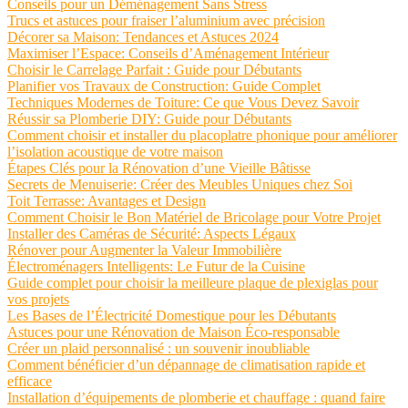
Conseils pour un Déménagement Sans Stress
Trucs et astuces pour fraiser l’aluminium avec précision
Décorer sa Maison: Tendances et Astuces 2024
Maximiser l’Espace: Conseils d’Aménagement Intérieur
Choisir le Carrelage Parfait : Guide pour Débutants
Planifier vos Travaux de Construction: Guide Complet
Techniques Modernes de Toiture: Ce que Vous Devez Savoir
Réussir sa Plomberie DIY: Guide pour Débutants
Comment choisir et installer du placoplatre phonique pour améliorer
l’isolation acoustique de votre maison
Étapes Clés pour la Rénovation d’une Vieille Bâtisse
Secrets de Menuiserie: Créer des Meubles Uniques chez Soi
Toit Terrasse: Avantages et Design
Comment Choisir le Bon Matériel de Bricolage pour Votre Projet
Installer des Caméras de Sécurité: Aspects Légaux
Rénover pour Augmenter la Valeur Immobilière
Électroménagers Intelligents: Le Futur de la Cuisine
Guide complet pour choisir la meilleure plaque de plexiglas pour
vos projets
Les Bases de l’Électricité Domestique pour les Débutants
Astuces pour une Rénovation de Maison Éco-responsable
Créer un plaid personnalisé : un souvenir inoubliable
Comment bénéficier d’un dépannage de climatisation rapide et
efficace
Installation d’équipements de plomberie et chauffage : quand faire