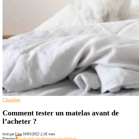
Chambre
Comment tester un matelas avant de
l’acheter ?
écrit par
Lina
16/05/2022
2,1K
vues
Partager
1
Facebook
Twitter
Pinterest
Linkedin
Email