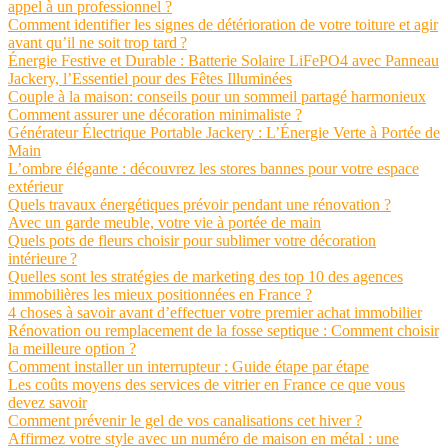
appel à un professionnel ?
Comment identifier les signes de détérioration de votre toiture et agir
avant qu’il ne soit trop tard ?
Énergie Festive et Durable : Batterie Solaire LiFePO4 avec Panneau
Jackery, l’Essentiel pour des Fêtes Illuminées
Couple à la maison: conseils pour un sommeil partagé harmonieux
Comment assurer une décoration minimaliste ?
Générateur Électrique Portable Jackery : L’Énergie Verte à Portée de
Main
L’ombre élégante : découvrez les stores bannes pour votre espace
extérieur
Quels travaux énergétiques prévoir pendant une rénovation ?
Avec un garde meuble, votre vie à portée de main
Quels pots de fleurs choisir pour sublimer votre décoration
intérieure ?
Quelles sont les stratégies de marketing des top 10 des agences
immobilières les mieux positionnées en France ?
4 choses à savoir avant d’effectuer votre premier achat immobilier
Rénovation ou remplacement de la fosse septique : Comment choisir
la meilleure option ?
Comment installer un interrupteur : Guide étape par étape
Les coûts moyens des services de vitrier en France ce que vous
devez savoir
Comment prévenir le gel de vos canalisations cet hiver ?
Affirmez votre style avec un numéro de maison en métal : une