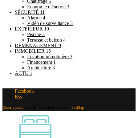
Chauffage
5
Economie d'énergie
3
SÉCURITÉ
11
Alarme
4
Vidéo de surveillance
3
EXTÉRIEUR
10
Piscine
3
Terrasse et balcon
4
DÉMÉNAGEMENT
9
IMMOBILIER
15
Location immobilière
3
Financement
1
Architecture
3
ACTU
1
Facebook
Rss
Decor-vip.com
@2019 - Tous droits réservés -
SiteMap