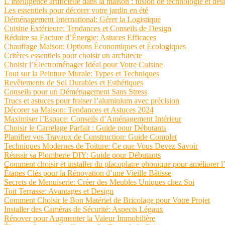
L’intelligence artificielle dans la maison : fusion de technologie et d
Les essentiels pour décorer votre jardin en été
Déménagement International: Gérer la Logistique
Cuisine Extérieure: Tendances et Conseils de Design
Réduire sa Facture d’Énergie: Astuces Efficaces
Chauffage Maison: Options Économiques et Écologiques
Critères essentiels pour choisir un architecte
Choisir l’Électroménager Idéal pour Votre Cuisine
Tout sur la Peinture Murale: Types et Techniques
Revêtements de Sol Durables et Esthétiques
Conseils pour un Déménagement Sans Stress
Trucs et astuces pour fraiser l’aluminium avec précision
Décorer sa Maison: Tendances et Astuces 2024
Maximiser l’Espace: Conseils d’Aménagement Intérieur
Choisir le Carrelage Parfait : Guide pour Débutants
Planifier vos Travaux de Construction: Guide Complet
Techniques Modernes de Toiture: Ce que Vous Devez Savoir
Réussir sa Plomberie DIY: Guide pour Débutants
Comment choisir et installer du placoplatre phonique pour améliorer l
Étapes Clés pour la Rénovation d’une Vieille Bâtisse
Secrets de Menuiserie: Créer des Meubles Uniques chez Soi
Toit Terrasse: Avantages et Design
Comment Choisir le Bon Matériel de Bricolage pour Votre Projet
Installer des Caméras de Sécurité: Aspects Légaux
Rénover pour Augmenter la Valeur Immobilière