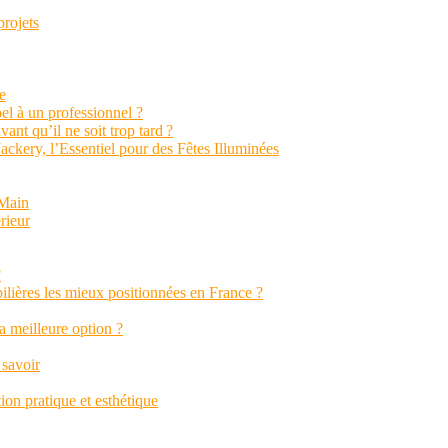
projets
e
el à un professionnel ?
vant qu’il ne soit trop tard ?
ckery, l’Essentiel pour des Fêtes Illuminées
 Main
rieur
?
ilières les mieux positionnées en France ?
a meilleure option ?
 savoir
on pratique et esthétique