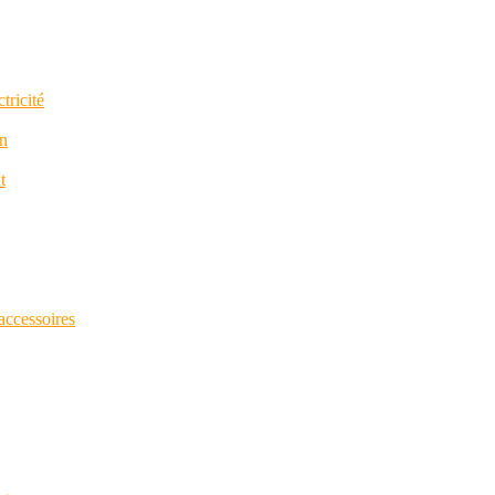
tricité
in
t
 accessoires