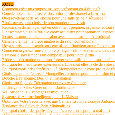
ACTU
Comment créer un compost maison performant en 4 étapes ?
Couette hôtellerie : le secret du confort professionnel à la maison
Quel revêtement de sol choisir pour une salle de bain sécurisée ?
7 indicateurs pour choisir le bon quartier où investir
Réussir son déménagement en outre-mer : préparer, organiser et tout s
Lit escamotable 140×200 : le choix astucieux pour optimiser l’espace
5 conseils pour relooker son salon avec un tableau Pop Art original
Canapé d’angle : la pièce maîtresse du salon contemporain
Hoya sunrise : tout savoir sur cette plante d’intérieur aux reflets spect
Comment organiser une chambre partagée entre deux enfants sans crée
5 raisons d’investir dans un composteur pour votre jardin
7 idées de décoration pour transformer votre salle de bain sans la réno
Pourquoi les menuiseries extérieures à Lille sont-elles la clé de votre 
Pourquoi choisir des fenêtres alu à Montpellier pour votre projet de r
Choisir sa porte d’entrée à Montpellier : le guide pour allier design et 
Douche à l’Italienne: Design et Installation
Choisir un Style de Décoration pour votre Chambre
Jardinage en Ville: Créer un Petit Jardin Urbain
WC Suspendus: Avantages et Installation
Systèmes d’Alarme Intelligents pour la Maison
Optimisez Votre Sécurité avec une Caméra Espion à Longue Autono
Tendance des Salles de Bain Minimalistes
Pourquoi choisir des poêles à granulés à ventouse pour sa maison ?