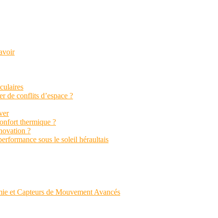
avoir
aculaires
r de conflits d’espace ?
ver
confort thermique ?
énovation ?
performance sous le soleil héraultais
mie et Capteurs de Mouvement Avancés