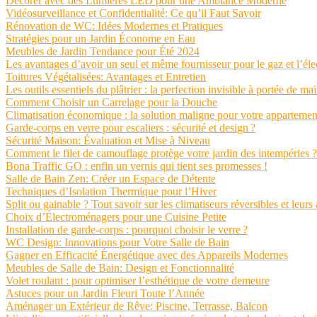
Décorer avec des Lumières LED pour une Ambiance Moderne
Vidéosurveillance et Confidentialité: Ce qu’il Faut Savoir
Rénovation de WC: Idées Modernes et Pratiques
Stratégies pour un Jardin Économe en Eau
Meubles de Jardin Tendance pour Été 2024
Les avantages d’avoir un seul et même fournisseur pour le gaz et l’élec
Toitures Végétalisées: Avantages et Entretien
Les outils essentiels du plâtrier : la perfection invisible à portée de ma
Comment Choisir un Carrelage pour la Douche
Climatisation économique : la solution maligne pour votre appartemen
Garde-corps en verre pour escaliers : sécurité et design ?
Sécurité Maison: Évaluation et Mise à Niveau
Comment le filet de camouflage protège votre jardin des intempéries ?
Bona Traffic GO : enfin un vernis qui tient ses promesses !
Salle de Bain Zen: Créer un Espace de Détente
Techniques d’Isolation Thermique pour l’Hiver
Split ou gainable ? Tout savoir sur les climatiseurs réversibles et leurs
Choix d’Électroménagers pour une Cuisine Petite
Installation de garde-corps : pourquoi choisir le verre ?
WC Design: Innovations pour Votre Salle de Bain
Gagner en Efficacité Énergétique avec des Appareils Modernes
Meubles de Salle de Bain: Design et Fonctionnalité
Volet roulant : pour optimiser l’esthétique de votre demeure
Astuces pour un Jardin Fleuri Toute l’Année
Aménager un Extérieur de Rêve: Piscine, Terrasse, Balcon