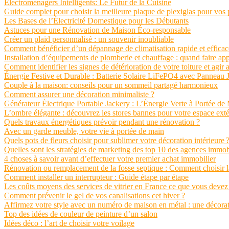
Électroménagers Intelligents: Le Futur de la Cuisine
Guide complet pour choisir la meilleure plaque de plexiglas pour vos 
Les Bases de l’Électricité Domestique pour les Débutants
Astuces pour une Rénovation de Maison Éco-responsable
Créer un plaid personnalisé : un souvenir inoubliable
Comment bénéficier d’un dépannage de climatisation rapide et efficac
Installation d’équipements de plomberie et chauffage : quand faire app
Comment identifier les signes de détérioration de votre toiture et agir a
Énergie Festive et Durable : Batterie Solaire LiFePO4 avec Panneau Ja
Couple à la maison: conseils pour un sommeil partagé harmonieux
Comment assurer une décoration minimaliste ?
Générateur Électrique Portable Jackery : L’Énergie Verte à Portée de
L’ombre élégante : découvrez les stores bannes pour votre espace exté
Quels travaux énergétiques prévoir pendant une rénovation ?
Avec un garde meuble, votre vie à portée de main
Quels pots de fleurs choisir pour sublimer votre décoration intérieure 
Quelles sont les stratégies de marketing des top 10 des agences immob
4 choses à savoir avant d’effectuer votre premier achat immobilier
Rénovation ou remplacement de la fosse septique : Comment choisir l
Comment installer un interrupteur : Guide étape par étape
Les coûts moyens des services de vitrier en France ce que vous devez
Comment prévenir le gel de vos canalisations cet hiver ?
Affirmez votre style avec un numéro de maison en métal : une décorati
Top des idées de couleur de peinture d’un salon
Idées déco : l’art de choisir votre voilage