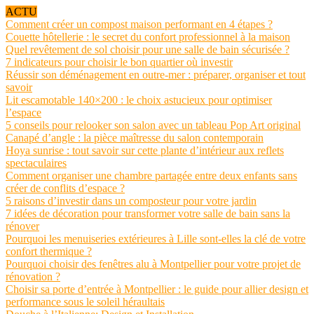
ACTU
Comment créer un compost maison performant en 4 étapes ?
Couette hôtellerie : le secret du confort professionnel à la maison
Quel revêtement de sol choisir pour une salle de bain sécurisée ?
7 indicateurs pour choisir le bon quartier où investir
Réussir son déménagement en outre-mer : préparer, organiser et tout
savoir
Lit escamotable 140×200 : le choix astucieux pour optimiser
l’espace
5 conseils pour relooker son salon avec un tableau Pop Art original
Canapé d’angle : la pièce maîtresse du salon contemporain
Hoya sunrise : tout savoir sur cette plante d’intérieur aux reflets
spectaculaires
Comment organiser une chambre partagée entre deux enfants sans
créer de conflits d’espace ?
5 raisons d’investir dans un composteur pour votre jardin
7 idées de décoration pour transformer votre salle de bain sans la
rénover
Pourquoi les menuiseries extérieures à Lille sont-elles la clé de votre
confort thermique ?
Pourquoi choisir des fenêtres alu à Montpellier pour votre projet de
rénovation ?
Choisir sa porte d’entrée à Montpellier : le guide pour allier design et
performance sous le soleil héraultais