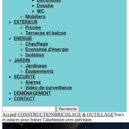
Décoration
Douche
WC
Mobiliers
EXTÉRIEUR
Piscine
Terrasse et balcon
ENERGIE
Chauffage
Economie d’énergie
Isolation
JARDIN
Jardinage
Équipements
SÉCURITÉ
Alarme
Vidéo de surveillance
DÉMÉNAGEMENT
CONTACT
Recherche
Accueil
CONSTRUCTION
BRICOLAGE & OUTILLAGE
Trucs
et astuces pour fraiser l’aluminium avec précision