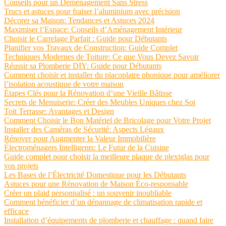
Conseils pour un Déménagement Sans Stress
Trucs et astuces pour fraiser l’aluminium avec précision
Décorer sa Maison: Tendances et Astuces 2024
Maximiser l’Espace: Conseils d’Aménagement Intérieur
Choisir le Carrelage Parfait : Guide pour Débutants
Planifier vos Travaux de Construction: Guide Complet
Techniques Modernes de Toiture: Ce que Vous Devez Savoir
Réussir sa Plomberie DIY: Guide pour Débutants
Comment choisir et installer du placoplatre phonique pour améliorer
l’isolation acoustique de votre maison
Étapes Clés pour la Rénovation d’une Vieille Bâtisse
Secrets de Menuiserie: Créer des Meubles Uniques chez Soi
Toit Terrasse: Avantages et Design
Comment Choisir le Bon Matériel de Bricolage pour Votre Projet
Installer des Caméras de Sécurité: Aspects Légaux
Rénover pour Augmenter la Valeur Immobilière
Électroménagers Intelligents: Le Futur de la Cuisine
Guide complet pour choisir la meilleure plaque de plexiglas pour
vos projets
Les Bases de l’Électricité Domestique pour les Débutants
Astuces pour une Rénovation de Maison Éco-responsable
Créer un plaid personnalisé : un souvenir inoubliable
Comment bénéficier d’un dépannage de climatisation rapide et
efficace
Installation d’équipements de plomberie et chauffage : quand faire