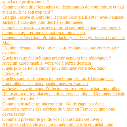
appel à un professionnel ?
Comment identifier les signes de détérioration de votre toiture et agir
avant qu’il ne soit trop tard ?
Énergie Festive et Durable : Batterie Solaire LiFePO4 avec Panneau
Jackery, l’Essentiel pour des Fêtes Illuminées
Couple à la maison: conseils pour un sommeil partagé harmonieux
Comment assurer une décoration minimaliste ?
Générateur Électrique Portable Jackery : L’Énergie Verte à Portée de
Main
L’ombre élégante : découvrez les stores bannes pour votre espace
extérieur
Quels travaux énergétiques prévoir pendant une rénovation ?
Avec un garde meuble, votre vie à portée de main
Quels pots de fleurs choisir pour sublimer votre décoration
intérieure ?
Quelles sont les stratégies de marketing des top 10 des agences
immobilières les mieux positionnées en France ?
4 choses à savoir avant d’effectuer votre premier achat immobilier
Rénovation ou remplacement de la fosse septique : Comment choisir
la meilleure option ?
Comment installer un interrupteur : Guide étape par étape
Les coûts moyens des services de vitrier en France ce que vous
devez savoir
Comment prévenir le gel de vos canalisations cet hiver ?
Affirmez votre style avec un numéro de maison en métal : une