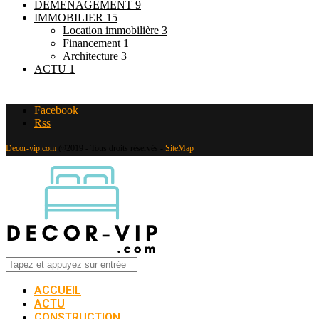
DÉMÉNAGEMENT
9
IMMOBILIER
15
Location immobilière
3
Financement
1
Architecture
3
ACTU
1
Facebook
Rss
Decor-vip.com
@2019 - Tous droits réservés -
SiteMap
ACCUEIL
ACTU
CONSTRUCTION