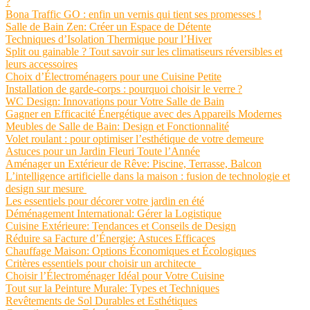
?
Bona Traffic GO : enfin un vernis qui tient ses promesses !
Salle de Bain Zen: Créer un Espace de Détente
Techniques d’Isolation Thermique pour l’Hiver
Split ou gainable ? Tout savoir sur les climatiseurs réversibles et
leurs accessoires
Choix d’Électroménagers pour une Cuisine Petite
Installation de garde-corps : pourquoi choisir le verre ?
WC Design: Innovations pour Votre Salle de Bain
Gagner en Efficacité Énergétique avec des Appareils Modernes
Meubles de Salle de Bain: Design et Fonctionnalité
Volet roulant : pour optimiser l’esthétique de votre demeure
Astuces pour un Jardin Fleuri Toute l’Année
Aménager un Extérieur de Rêve: Piscine, Terrasse, Balcon
L’intelligence artificielle dans la maison : fusion de technologie et
design sur mesure
Les essentiels pour décorer votre jardin en été
Déménagement International: Gérer la Logistique
Cuisine Extérieure: Tendances et Conseils de Design
Réduire sa Facture d’Énergie: Astuces Efficaces
Chauffage Maison: Options Économiques et Écologiques
Critères essentiels pour choisir un architecte
Choisir l’Électroménager Idéal pour Votre Cuisine
Tout sur la Peinture Murale: Types et Techniques
Revêtements de Sol Durables et Esthétiques