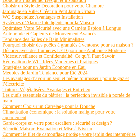
Douche à l’Italienne: Design et Installation
Choisir un Style de Décoration pour votre Chambre
Jardinage en Ville: Créer un Petit Jardin Urbain
WC Suspendus: Avantages et Installation
Systèmes d’Alarme Intelligents pour la Maison
Optimisez Votre Sécurité avec une Caméra Espion à Longue
Autonomie et Capteurs de Mouvement Avancés
Tendance des Salles de Bain Minimalistes
Pourquoi choisir des poêles à granulés à ventouse pour sa maison ?
Décorer avec des Lumières LED pour une Ambiance Moderne
Vidéosurveillance et Confidentialité: Ce qu’il Faut Savoir
Rénovation de WC: Idées Modernes et Pratiques
Stratégies pour un Jardin Économe en Eau
Meubles de Jardin Tendance pour Été 2024
Les avantages d’avoir un seul et même fournisseur pour le gaz et
l’électricité
Toitures Végétalisées: Avantages et Entretien
Les outils essentiels du plâtrier : la perfection invisible à portée de
main
Comment Choisir un Carrelage pour la Douche
Climatisation économique : la solution maligne pour votre
appartement
Garde-corps en verre pour escaliers : sécurité et design ?
Sécurité Maison: Évaluation et Mise à Niveau
Comment le filet de camouflage protège votre jardin des intempéries