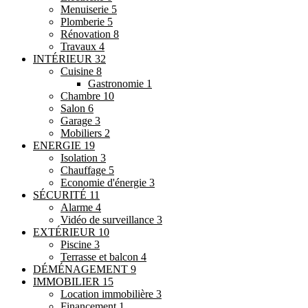
Menuiserie
5
Plomberie
5
Rénovation
8
Travaux
4
INTÉRIEUR
32
Cuisine
8
Gastronomie
1
Chambre
10
Salon
6
Garage
3
Mobiliers
2
ENERGIE
19
Isolation
3
Chauffage
5
Economie d'énergie
3
SÉCURITÉ
11
Alarme
4
Vidéo de surveillance
3
EXTÉRIEUR
10
Piscine
3
Terrasse et balcon
4
DÉMÉNAGEMENT
9
IMMOBILIER
15
Location immobilière
3
Financement
1