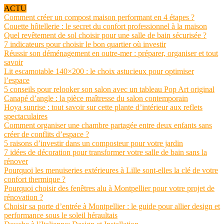
ACTU
Comment créer un compost maison performant en 4 étapes ?
Couette hôtellerie : le secret du confort professionnel à la maison
Quel revêtement de sol choisir pour une salle de bain sécurisée ?
7 indicateurs pour choisir le bon quartier où investir
Réussir son déménagement en outre-mer : préparer, organiser et tout
savoir
Lit escamotable 140×200 : le choix astucieux pour optimiser
l’espace
5 conseils pour relooker son salon avec un tableau Pop Art original
Canapé d’angle : la pièce maîtresse du salon contemporain
Hoya sunrise : tout savoir sur cette plante d’intérieur aux reflets
spectaculaires
Comment organiser une chambre partagée entre deux enfants sans
créer de conflits d’espace ?
5 raisons d’investir dans un composteur pour votre jardin
7 idées de décoration pour transformer votre salle de bain sans la
rénover
Pourquoi les menuiseries extérieures à Lille sont-elles la clé de votre
confort thermique ?
Pourquoi choisir des fenêtres alu à Montpellier pour votre projet de
rénovation ?
Choisir sa porte d’entrée à Montpellier : le guide pour allier design et
performance sous le soleil héraultais