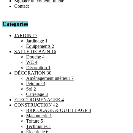
Signaler un contenu illicite
Contact
Categories
JARDIN
17
Jardinage
1
Équipements
2
SALLE DE BAIN
16
Douche
4
WC
4
Décoration
1
DÉCORATION
30
Aménagement intérieur
7
Peinture
3
Sol
2
Carrelage
3
ELECTROMENAGER
4
CONSTRUCTION
42
BRICOLAGE & OUTILLAGE
3
Maçonnerie
1
Toiture
5
Techniques
1
Électricité
6