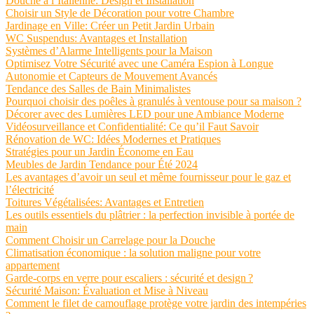
Douche à l’Italienne: Design et Installation
Choisir un Style de Décoration pour votre Chambre
Jardinage en Ville: Créer un Petit Jardin Urbain
WC Suspendus: Avantages et Installation
Systèmes d’Alarme Intelligents pour la Maison
Optimisez Votre Sécurité avec une Caméra Espion à Longue
Autonomie et Capteurs de Mouvement Avancés
Tendance des Salles de Bain Minimalistes
Pourquoi choisir des poêles à granulés à ventouse pour sa maison ?
Décorer avec des Lumières LED pour une Ambiance Moderne
Vidéosurveillance et Confidentialité: Ce qu’il Faut Savoir
Rénovation de WC: Idées Modernes et Pratiques
Stratégies pour un Jardin Économe en Eau
Meubles de Jardin Tendance pour Été 2024
Les avantages d’avoir un seul et même fournisseur pour le gaz et
l’électricité
Toitures Végétalisées: Avantages et Entretien
Les outils essentiels du plâtrier : la perfection invisible à portée de
main
Comment Choisir un Carrelage pour la Douche
Climatisation économique : la solution maligne pour votre
appartement
Garde-corps en verre pour escaliers : sécurité et design ?
Sécurité Maison: Évaluation et Mise à Niveau
Comment le filet de camouflage protège votre jardin des intempéries