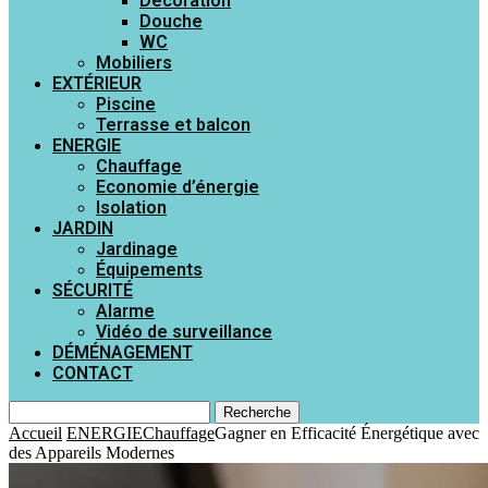
Décoration
Douche
WC
Mobiliers
EXTÉRIEUR
Piscine
Terrasse et balcon
ENERGIE
Chauffage
Economie d’énergie
Isolation
JARDIN
Jardinage
Équipements
SÉCURITÉ
Alarme
Vidéo de surveillance
DÉMÉNAGEMENT
CONTACT
Recherche
Accueil
ENERGIE
Chauffage
Gagner en Efficacité Énergétique avec
des Appareils Modernes