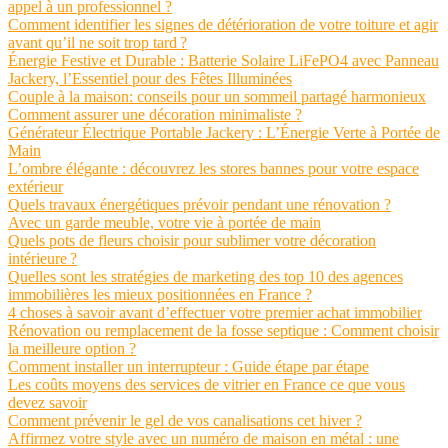
appel à un professionnel ?
Comment identifier les signes de détérioration de votre toiture et agir
avant qu’il ne soit trop tard ?
Énergie Festive et Durable : Batterie Solaire LiFePO4 avec Panneau
Jackery, l’Essentiel pour des Fêtes Illuminées
Couple à la maison: conseils pour un sommeil partagé harmonieux
Comment assurer une décoration minimaliste ?
Générateur Électrique Portable Jackery : L’Énergie Verte à Portée de
Main
L’ombre élégante : découvrez les stores bannes pour votre espace
extérieur
Quels travaux énergétiques prévoir pendant une rénovation ?
Avec un garde meuble, votre vie à portée de main
Quels pots de fleurs choisir pour sublimer votre décoration
intérieure ?
Quelles sont les stratégies de marketing des top 10 des agences
immobilières les mieux positionnées en France ?
4 choses à savoir avant d’effectuer votre premier achat immobilier
Rénovation ou remplacement de la fosse septique : Comment choisir
la meilleure option ?
Comment installer un interrupteur : Guide étape par étape
Les coûts moyens des services de vitrier en France ce que vous
devez savoir
Comment prévenir le gel de vos canalisations cet hiver ?
Affirmez votre style avec un numéro de maison en métal : une