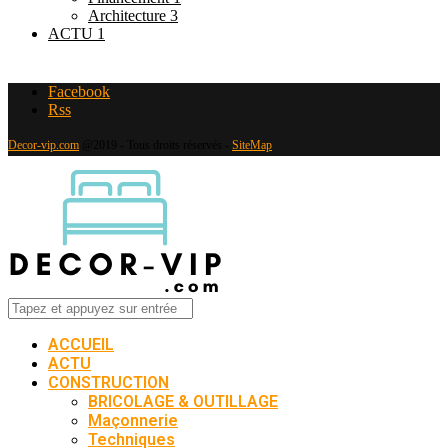
Architecture
3
ACTU
1
Facebook
Rss
Decor-vip.com
@2019 - Tous droits réservés -
SiteMap
ACCUEIL
ACTU
CONSTRUCTION
BRICOLAGE & OUTILLAGE
Maçonnerie
Techniques