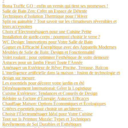
?
Bona Traffic GO : enfin un vernis qui tient ses promesses !
Salle de Bain Zen: Créer un Espace de Détente
Techniques d’Isolation Thermique pour l’Hiver
Split ou gainable ? Tout savoir sur les climatiseurs réversibles et
leurs accessoires
Choix d’Électroménagers pour une Cuisine Petite
Installation de garde-corps : pourquoi choisir le verre ?
WC Design: Innovations pour Votre Salle de Bain
Gagner en Efficacité Énergétique avec des Appareils Modernes
Meubles de Salle de Bain: Design et Fonctionnalité
Volet roulant : pour optimiser l’esthétique de votre demeure
Astuces pour un Jardin Fleuri Toute l’Année
Aménager un Extérieur de Rêve: Piscine, Terrasse, Balcon
L’intelligence artificielle dans la maison : fusion de technologie et
design sur mesure
Les essentiels pour décorer votre jardin en été
Déménagement International: Gérer la Logistique
Cuisine Extérieure: Tendances et Conseils de Design
Réduire sa Facture d’Énergie: Astuces Efficaces
Chauffage Maison: Options Économiques et Écologiques
Critères essentiels pour choisir un architecte
Choisir l’Électroménager Idéal pour Votre Cuisine
Tout sur la Peinture Murale: Types et Techniques
Revêtements de Sol Durables et Esthétiques