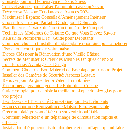
Conseils pour un Déménagement Sans Stress
Trucs et astuces pour fraiser l’aluminium avec précision
Décorer sa Maison: Tendances et Astuces 2024
Maximiser l’Espace: Conseils d’Aménagement Intérieur
Choisir le Carrelage Parfait : Guide pour Débutants
Planifier vos Travaux de Construction: Guide Complet
Techniques Modernes de Toiture: Ce que Vous Devez Savoir
Réussir sa Plomberie DIY: Guide pour Débutants
Comment choisir et installer du placoplatre phonique pour améliorer
l’isolation acoustique de votre maison
Étapes Clés pour la Rénovation d’une Vieille Bâtisse
Secrets de Menuiserie: Créer des Meubles Uniques chez Soi
Toit Terrasse: Avantages et Design
Comment Choisir le Bon Matériel de Bricolage pour Votre Projet
Installer des Caméras de Sécurité: Aspects Légaux
Rénover pour Augmenter la Valeur Immobilière
Électroménagers Intelligents: Le Futur de la Cuisine
Guide complet pour choisir la meilleure plaque de plexiglas pour
vos projets
Les Bases de l’Électricité Domestique pour les Débutants
Astuces pour une Rénovation de Maison Éco-responsable
Créer un plaid personnalisé : un souvenir inoubliable
Comment bénéficier d’un dépannage de climatisation rapide et
efficace
Installation d’équipements de plomberie et chauffage : quand faire