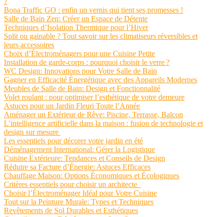
?
Bona Traffic GO : enfin un vernis qui tient ses promesses !
Salle de Bain Zen: Créer un Espace de Détente
Techniques d’Isolation Thermique pour l’Hiver
Split ou gainable ? Tout savoir sur les climatiseurs réversibles et
leurs accessoires
Choix d’Électroménagers pour une Cuisine Petite
Installation de garde-corps : pourquoi choisir le verre ?
WC Design: Innovations pour Votre Salle de Bain
Gagner en Efficacité Énergétique avec des Appareils Modernes
Meubles de Salle de Bain: Design et Fonctionnalité
Volet roulant : pour optimiser l’esthétique de votre demeure
Astuces pour un Jardin Fleuri Toute l’Année
Aménager un Extérieur de Rêve: Piscine, Terrasse, Balcon
L’intelligence artificielle dans la maison : fusion de technologie et
design sur mesure
Les essentiels pour décorer votre jardin en été
Déménagement International: Gérer la Logistique
Cuisine Extérieure: Tendances et Conseils de Design
Réduire sa Facture d’Énergie: Astuces Efficaces
Chauffage Maison: Options Économiques et Écologiques
Critères essentiels pour choisir un architecte
Choisir l’Électroménager Idéal pour Votre Cuisine
Tout sur la Peinture Murale: Types et Techniques
Revêtements de Sol Durables et Esthétiques