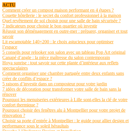
ACTU
Comment créer un compost maison performant en 4 étapes ?
Couette hôtellerie : le secret du confort professionnel à la maison
Quel revêtement de sol choisir pour une salle de bain sécurisée ?
7 indicateurs pour choisir le bon quartier où investir
Réussir son déménagement en outre-mer : préparer, organiser et tout
savoir
Lit escamotable 140×200 : le choix astucieux pour optimiser
l’espace
5 conseils pour relooker son salon avec un tableau Pop Art original
Canapé d’angle : la pièce maîtresse du salon contemporain
Hoya sunrise : tout savoir sur cette plante d’intérieur aux reflets
spectaculaires
Comment organiser une chambre partagée entre deux enfants sans
créer de conflits d’espace ?
5 raisons d’investir dans un composteur pour votre jardin
7 idées de décoration pour transformer votre salle de bain sans la
rénover
Pourquoi les menuiseries extérieures à Lille sont-elles la clé de votre
confort thermique ?
Pourquoi choisir des fenêtres alu à Montpellier pour votre projet de
rénovation ?
Choisir sa porte d’entrée à Montpellier : le guide pour allier design et
performance sous le soleil héraultais