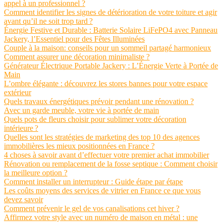
appel à un professionnel ?
Comment identifier les signes de détérioration de votre toiture et agir
avant qu’il ne soit trop tard ?
Énergie Festive et Durable : Batterie Solaire LiFePO4 avec Panneau
Jackery, l’Essentiel pour des Fêtes Illuminées
Couple à la maison: conseils pour un sommeil partagé harmonieux
Comment assurer une décoration minimaliste ?
Générateur Électrique Portable Jackery : L’Énergie Verte à Portée de
Main
L’ombre élégante : découvrez les stores bannes pour votre espace
extérieur
Quels travaux énergétiques prévoir pendant une rénovation ?
Avec un garde meuble, votre vie à portée de main
Quels pots de fleurs choisir pour sublimer votre décoration
intérieure ?
Quelles sont les stratégies de marketing des top 10 des agences
immobilières les mieux positionnées en France ?
4 choses à savoir avant d’effectuer votre premier achat immobilier
Rénovation ou remplacement de la fosse septique : Comment choisir
la meilleure option ?
Comment installer un interrupteur : Guide étape par étape
Les coûts moyens des services de vitrier en France ce que vous
devez savoir
Comment prévenir le gel de vos canalisations cet hiver ?
Affirmez votre style avec un numéro de maison en métal : une