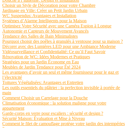
Douche à l’Italienne: Design et Installation
Choisir un Style de Décoration pour votre Chambre
Jardinage en Ville: Créer un Petit Jardin Urbain
WC Suspendus: Avantages et Installation
Systèmes d’Alarme Intelligents pour la Maison
Optimisez Votre Sécurité avec une Caméra Espion à Longue
Autonomie et Capteurs de Mouvement Avancés
Tendance des Salles de Bain Minimalistes
Pourquoi choisir des poêles à granulés à ventouse pour sa maison ?
Décorer avec des Lumières LED pour une Ambiance Moderne
Vidéosurveillance et Confidentialité: Ce qu’il Faut Savoir
Rénovation de WC: Idées Modernes et Pratiques
Stratégies pour un Jardin Économe en Eau
Meubles de Jardin Tendance pour Été 2024
Les avantages d’avoir un seul et même fournisseur pour le gaz et
l’électricité
Toitures Végétalisées: Avantages et Entretien
Les outils essentiels du plâtrier : la perfection invisible à portée de
main
Comment Choisir un Carrelage pour la Douche
Climatisation économique : la solution maligne pour votre
appartement
Garde-corps en verre pour escaliers : sécurité et design ?
Sécurité Maison: Évaluation et Mise à Niveau
Comment le filet de camouflage protège votre jardin des intempéries