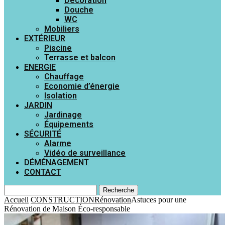
Décoration
Douche
WC
Mobiliers
EXTÉRIEUR
Piscine
Terrasse et balcon
ENERGIE
Chauffage
Economie d’énergie
Isolation
JARDIN
Jardinage
Équipements
SÉCURITÉ
Alarme
Vidéo de surveillance
DÉMÉNAGEMENT
CONTACT
Recherche
Accueil
CONSTRUCTION
Rénovation
Astuces pour une
Rénovation de Maison Éco-responsable