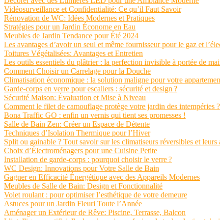
Décorer avec des Lumières LED pour une Ambiance Moderne
Vidéosurveillance et Confidentialité: Ce qu’il Faut Savoir
Rénovation de WC: Idées Modernes et Pratiques
Stratégies pour un Jardin Économe en Eau
Meubles de Jardin Tendance pour Été 2024
Les avantages d’avoir un seul et même fournisseur pour le gaz et l’élec
Toitures Végétalisées: Avantages et Entretien
Les outils essentiels du plâtrier : la perfection invisible à portée de ma
Comment Choisir un Carrelage pour la Douche
Climatisation économique : la solution maligne pour votre appartemen
Garde-corps en verre pour escaliers : sécurité et design ?
Sécurité Maison: Évaluation et Mise à Niveau
Comment le filet de camouflage protège votre jardin des intempéries ?
Bona Traffic GO : enfin un vernis qui tient ses promesses !
Salle de Bain Zen: Créer un Espace de Détente
Techniques d’Isolation Thermique pour l’Hiver
Split ou gainable ? Tout savoir sur les climatiseurs réversibles et leurs
Choix d’Électroménagers pour une Cuisine Petite
Installation de garde-corps : pourquoi choisir le verre ?
WC Design: Innovations pour Votre Salle de Bain
Gagner en Efficacité Énergétique avec des Appareils Modernes
Meubles de Salle de Bain: Design et Fonctionnalité
Volet roulant : pour optimiser l’esthétique de votre demeure
Astuces pour un Jardin Fleuri Toute l’Année
Aménager un Extérieur de Rêve: Piscine, Terrasse, Balcon