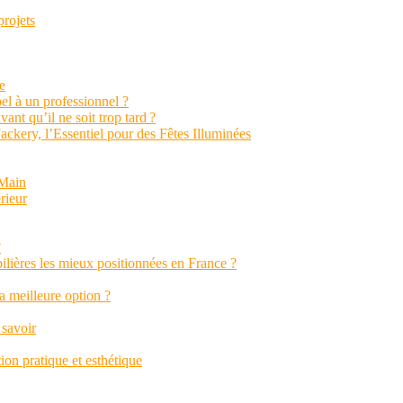
projets
e
el à un professionnel ?
vant qu’il ne soit trop tard ?
ckery, l’Essentiel pour des Fêtes Illuminées
 Main
rieur
?
ilières les mieux positionnées en France ?
a meilleure option ?
 savoir
on pratique et esthétique