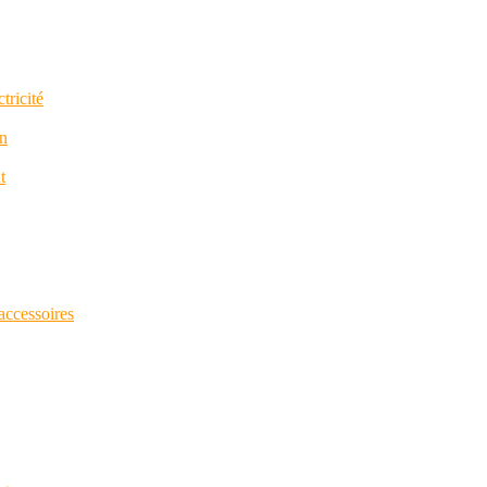
tricité
in
t
 accessoires