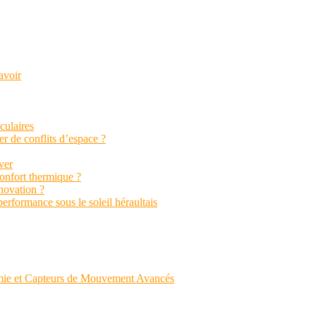
avoir
aculaires
r de conflits d’espace ?
ver
confort thermique ?
énovation ?
performance sous le soleil héraultais
mie et Capteurs de Mouvement Avancés