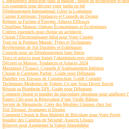
L’intelligence artificielle dans la maison : fusion de technologie et d
Les essentiels pour décorer votre jardin en été
Déménagement International: Gérer la Logistique
Cuisine Extérieure: Tendances et Conseils de Design
Réduire sa Facture d’Énergie: Astuces Efficaces
Chauffage Maison: Options Économiques et Écologiques
Critères essentiels pour choisir un architecte
Choisir l’Électroménager Idéal pour Votre Cuisine
Tout sur la Peinture Murale: Types et Techniques
Revêtements de Sol Durables et Esthétiques
Conseils pour un Déménagement Sans Stress
Trucs et astuces pour fraiser l’aluminium avec précision
Décorer sa Maison: Tendances et Astuces 2024
Maximiser l’Espace: Conseils d’Aménagement Intérieur
Choisir le Carrelage Parfait : Guide pour Débutants
Planifier vos Travaux de Construction: Guide Complet
Techniques Modernes de Toiture: Ce que Vous Devez Savoir
Réussir sa Plomberie DIY: Guide pour Débutants
Comment choisir et installer du placoplatre phonique pour améliorer l
Étapes Clés pour la Rénovation d’une Vieille Bâtisse
Secrets de Menuiserie: Créer des Meubles Uniques chez Soi
Toit Terrasse: Avantages et Design
Comment Choisir le Bon Matériel de Bricolage pour Votre Projet
Installer des Caméras de Sécurité: Aspects Légaux
Rénover pour Augmenter la Valeur Immobilière