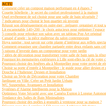
ACTU
Comment créer un compost maison performant en 4 étapes ?
Couette hôtellerie : le secret du confort professionnel à la maison
Quel revêtement de sol choisir pour une salle de bain sécurisée ?
7 indicateurs pour choisir le bon quartier où investir
Réussir son déménagement en outre-mer : préparer, organiser et tout s
Lit escamotable 140×200 : le choix astucieux pour optimiser l’espace
5 conseils pour relooker son salon avec un tableau Pop Art original
Canapé d’angle : la pièce maîtresse du salon contemporain
Hoya sunrise : tout savoir sur cette plante d’intérieur aux reflets spect
Comment organiser une chambre partagée entre deux enfants sans crée
5 raisons d’investir dans un composteur pour votre jardin
7 idées de décoration pour transformer votre salle de bain sans la réno
Pourquoi les menuiseries extérieures à Lille sont-elles la clé de votre 
Pourquoi choisir des fenêtres alu à Montpellier pour votre projet de r
Choisir sa porte d’entrée à Montpellier : le guide pour allier design et 
Douche à l’Italienne: Design et Installation
Choisir un Style de Décoration pour votre Chambre
Jardinage en Ville: Créer un Petit Jardin Urbain
WC Suspendus: Avantages et Installation
Systèmes d’Alarme Intelligents pour la Maison
Optimisez Votre Sécurité avec une Caméra Espion à Longue Autono
Tendance des Salles de Bain Minimalistes
Pourquoi choisir des poêles à granulés à ventouse pour sa maison ?