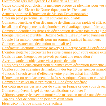
Électroménagers Intelligents: Le Futur de la Cuisine
Guide complet pour choisir la meilleure plaque de plexiglas pour vos 
Les Bases de l’Électricité Domestique pour les Débutants
Astuces pour une Rénovation de Maison Éco-responsable
Créer un plaid personnalisé : un souvenir inoubliable
Comment bénéficier d’un dépannage de climatisation rapide et efficac
Installation d’équipements de plomberie et chauffage : quand faire app
Comment identifier les signes de détérioration de votre toiture et agir a
Énergie Festive et Durable : Batterie Solaire LiFePO4 avec Panneau Ja
Couple à la maison: conseils pour un sommeil partagé harmonieux
Comment assurer une décoration minimaliste ?
Générateur Électrique Portable Jackery : L’Énergie Verte à Portée de
L’ombre élégante : découvrez les stores bannes pour votre espace exté
Quels travaux énergétiques prévoir pendant une rénovation ?
Avec un garde meuble, votre vie à portée de main
Quels pots de fleurs choisir pour sublimer votre décoration intérieure 
Quelles sont les stratégies de marketing des top 10 des agences immob
4 choses à savoir avant d’effectuer votre premier achat immobilier
Rénovation ou remplacement de la fosse septique : Comment choisir l
Comment installer un interrupteur : Guide étape par étape
Les coûts moyens des services de vitrier en France ce que vous devez
Comment prévenir le gel de vos canalisations cet hiver ?
Affirmez votre style avec un numéro de maison en métal : une décorati
Top des idées de couleur de peinture d’un salon
Idées déco : l’art de choisir votre voilage