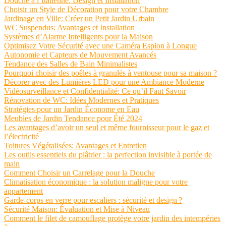
Douche à l’Italienne: Design et Installation
Choisir un Style de Décoration pour votre Chambre
Jardinage en Ville: Créer un Petit Jardin Urbain
WC Suspendus: Avantages et Installation
Systèmes d’Alarme Intelligents pour la Maison
Optimisez Votre Sécurité avec une Caméra Espion à Longue
Autonomie et Capteurs de Mouvement Avancés
Tendance des Salles de Bain Minimalistes
Pourquoi choisir des poêles à granulés à ventouse pour sa maison ?
Décorer avec des Lumières LED pour une Ambiance Moderne
Vidéosurveillance et Confidentialité: Ce qu’il Faut Savoir
Rénovation de WC: Idées Modernes et Pratiques
Stratégies pour un Jardin Économe en Eau
Meubles de Jardin Tendance pour Été 2024
Les avantages d’avoir un seul et même fournisseur pour le gaz et
l’électricité
Toitures Végétalisées: Avantages et Entretien
Les outils essentiels du plâtrier : la perfection invisible à portée de
main
Comment Choisir un Carrelage pour la Douche
Climatisation économique : la solution maligne pour votre
appartement
Garde-corps en verre pour escaliers : sécurité et design ?
Sécurité Maison: Évaluation et Mise à Niveau
Comment le filet de camouflage protège votre jardin des intempéries