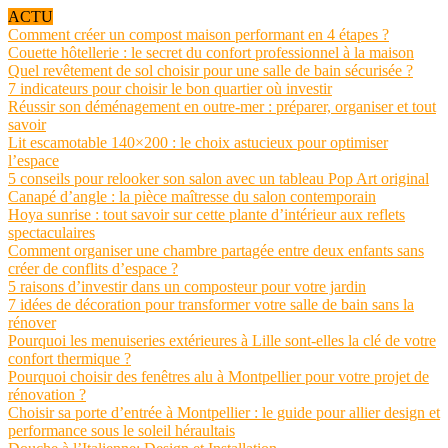
ACTU
Comment créer un compost maison performant en 4 étapes ?
Couette hôtellerie : le secret du confort professionnel à la maison
Quel revêtement de sol choisir pour une salle de bain sécurisée ?
7 indicateurs pour choisir le bon quartier où investir
Réussir son déménagement en outre-mer : préparer, organiser et tout
savoir
Lit escamotable 140×200 : le choix astucieux pour optimiser
l’espace
5 conseils pour relooker son salon avec un tableau Pop Art original
Canapé d’angle : la pièce maîtresse du salon contemporain
Hoya sunrise : tout savoir sur cette plante d’intérieur aux reflets
spectaculaires
Comment organiser une chambre partagée entre deux enfants sans
créer de conflits d’espace ?
5 raisons d’investir dans un composteur pour votre jardin
7 idées de décoration pour transformer votre salle de bain sans la
rénover
Pourquoi les menuiseries extérieures à Lille sont-elles la clé de votre
confort thermique ?
Pourquoi choisir des fenêtres alu à Montpellier pour votre projet de
rénovation ?
Choisir sa porte d’entrée à Montpellier : le guide pour allier design et
performance sous le soleil héraultais