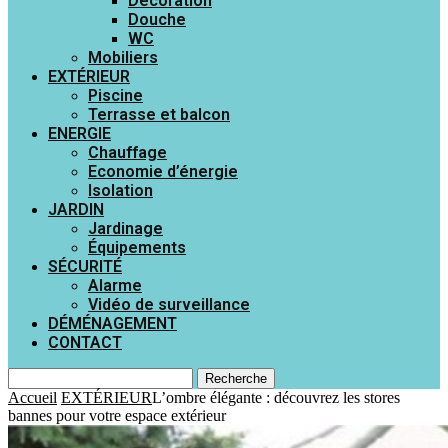
Décoration
Douche
WC
Mobiliers
EXTÉRIEUR
Piscine
Terrasse et balcon
ENERGIE
Chauffage
Economie d’énergie
Isolation
JARDIN
Jardinage
Équipements
SÉCURITÉ
Alarme
Vidéo de surveillance
DÉMÉNAGEMENT
CONTACT
Recherche
Accueil
EXTÉRIEUR
L’ombre élégante : découvrez les stores
bannes pour votre espace extérieur