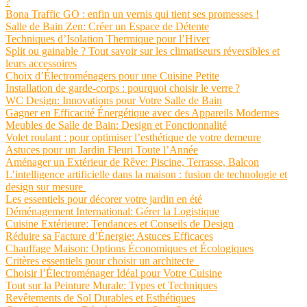
?
Bona Traffic GO : enfin un vernis qui tient ses promesses !
Salle de Bain Zen: Créer un Espace de Détente
Techniques d’Isolation Thermique pour l’Hiver
Split ou gainable ? Tout savoir sur les climatiseurs réversibles et
leurs accessoires
Choix d’Électroménagers pour une Cuisine Petite
Installation de garde-corps : pourquoi choisir le verre ?
WC Design: Innovations pour Votre Salle de Bain
Gagner en Efficacité Énergétique avec des Appareils Modernes
Meubles de Salle de Bain: Design et Fonctionnalité
Volet roulant : pour optimiser l’esthétique de votre demeure
Astuces pour un Jardin Fleuri Toute l’Année
Aménager un Extérieur de Rêve: Piscine, Terrasse, Balcon
L’intelligence artificielle dans la maison : fusion de technologie et
design sur mesure
Les essentiels pour décorer votre jardin en été
Déménagement International: Gérer la Logistique
Cuisine Extérieure: Tendances et Conseils de Design
Réduire sa Facture d’Énergie: Astuces Efficaces
Chauffage Maison: Options Économiques et Écologiques
Critères essentiels pour choisir un architecte
Choisir l’Électroménager Idéal pour Votre Cuisine
Tout sur la Peinture Murale: Types et Techniques
Revêtements de Sol Durables et Esthétiques