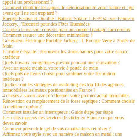
appel à un professionnel ?
Comment identifier les signes de détérioration de votre toiture et agir
avant qu’il ne soit trop tard ?
Énergie Festive et Durable : Batterie Solaire LiFePO4 avec Panneau
Jackery, l’Essentiel pour des Fêtes Illuminées
Couple à la maison: conseils pour un sommeil partagé harmonieux
Comment assurer une décoration minimaliste ?
Générateur Électrique Portable Jackery : L’Énergie Verte à Portée de
Main
L’ombre élégante : découvrez les stores bannes pour votre espace
extérieur
Quels travaux énergétiques prévoir pendant une rénovation ?
Avec un garde meuble, votre vie à portée de main
Quels pots de fleurs choisir pour sublimer votre décoration
intérieure ?
Quelles sont les stratégies de marketing des top 10 des agences
immobilières les mieux positionnées en France ?
4 choses à savoir avant d’effectuer votre premier achat immobilier
Rénovation ou remplacement de la fosse septique : Comment choisir
la meilleure option ?
Comment installer un interrupteur : Guide étape par étape
Les coûts moyens des services de vitrier en France ce que vous
devez savoir
Comment prévenir le gel de vos canalisations cet hiver ?
Affirmez votre style avec un numéro de maison en métal : une