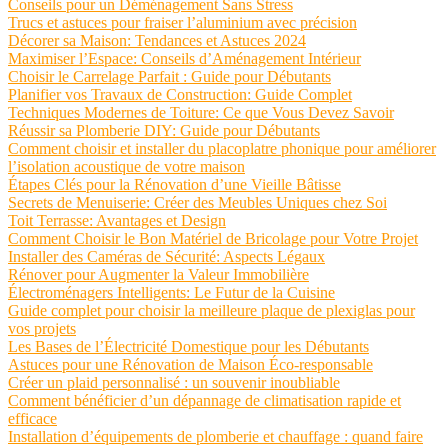
Conseils pour un Déménagement Sans Stress
Trucs et astuces pour fraiser l’aluminium avec précision
Décorer sa Maison: Tendances et Astuces 2024
Maximiser l’Espace: Conseils d’Aménagement Intérieur
Choisir le Carrelage Parfait : Guide pour Débutants
Planifier vos Travaux de Construction: Guide Complet
Techniques Modernes de Toiture: Ce que Vous Devez Savoir
Réussir sa Plomberie DIY: Guide pour Débutants
Comment choisir et installer du placoplatre phonique pour améliorer
l’isolation acoustique de votre maison
Étapes Clés pour la Rénovation d’une Vieille Bâtisse
Secrets de Menuiserie: Créer des Meubles Uniques chez Soi
Toit Terrasse: Avantages et Design
Comment Choisir le Bon Matériel de Bricolage pour Votre Projet
Installer des Caméras de Sécurité: Aspects Légaux
Rénover pour Augmenter la Valeur Immobilière
Électroménagers Intelligents: Le Futur de la Cuisine
Guide complet pour choisir la meilleure plaque de plexiglas pour
vos projets
Les Bases de l’Électricité Domestique pour les Débutants
Astuces pour une Rénovation de Maison Éco-responsable
Créer un plaid personnalisé : un souvenir inoubliable
Comment bénéficier d’un dépannage de climatisation rapide et
efficace
Installation d’équipements de plomberie et chauffage : quand faire