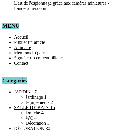
L'art de l'espionnage grâce aux caméras miniatures -
francecamera.com
MENU
Accueil
Publier un article
Annuaire
Mentions Légales
Signaler un contenu illicite
Contact
Categories
JARDIN
17
Jardinage
1
Équipements
2
SALLE DE BAIN
16
Douche
4
WC
4
Décoration
1
DÉCORATION
30