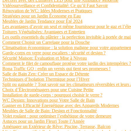
Décorer avec des Lumières LED pour une Ambiance Moderne
Vidéosurveillance et Confidentialité: Ce qu’il Faut Savoir
Rénovation de WC: Idées Modernes et Pratiques
Stratégies pour un Jardin Économe en Eau
Meubles de Jardin Tendance pour Été 2024
Les avantages d’avoir un seul et même fournisseur pour le gaz et l’élec
Toitures Végétalisées: Avantages et Entretien
Les outils essentiels du plâtrier : la perfection invisible à portée de ma
Comment Choisir un Carrelage pour la Douche
Climatisation économique : la solution maligne pour votre appartemen
Garde-corps en verre pour escaliers : sécurité et design ?
Sécurité Maison: Évaluation et Mise à Niveau
Comment le filet de camouflage protège votre jardin des intempéries ?
Bona Traffic GO : enfin un vernis qui tient ses promesses !
Salle de Bain Zen: Créer un Espace de Détente
Techniques d’Isolation Thermique pour l’Hiver
Split ou gainable ? Tout savoir sur les climatiseurs réversibles et leurs
Choix d’Électroménagers pour une Cuisine Petite
Installation de garde-corps : pourquoi choisir le verre ?
WC Design: Innovations pour Votre Salle de Bain
Gagner en Efficacité Énergétique avec des Appareils Modernes
Meubles de Salle de Bain: Design et Fonctionnalité
Volet roulant : pour optimiser l’esthétique de votre demeure
Astuces pour un Jardin Fleuri Toute l’Année
Aménager un Extérieur de Rêve: Piscine, Terrasse, Balcon