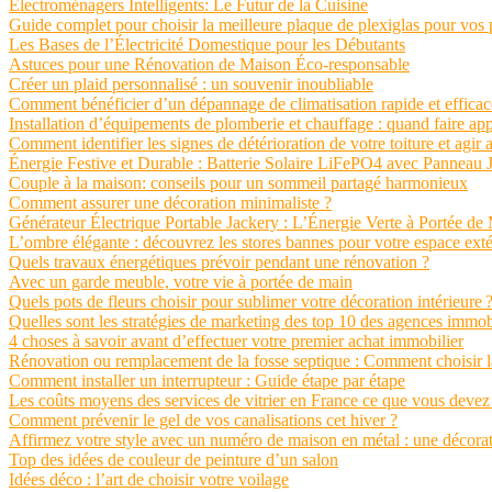
Électroménagers Intelligents: Le Futur de la Cuisine
Guide complet pour choisir la meilleure plaque de plexiglas pour vos 
Les Bases de l’Électricité Domestique pour les Débutants
Astuces pour une Rénovation de Maison Éco-responsable
Créer un plaid personnalisé : un souvenir inoubliable
Comment bénéficier d’un dépannage de climatisation rapide et efficac
Installation d’équipements de plomberie et chauffage : quand faire app
Comment identifier les signes de détérioration de votre toiture et agir a
Énergie Festive et Durable : Batterie Solaire LiFePO4 avec Panneau Ja
Couple à la maison: conseils pour un sommeil partagé harmonieux
Comment assurer une décoration minimaliste ?
Générateur Électrique Portable Jackery : L’Énergie Verte à Portée de
L’ombre élégante : découvrez les stores bannes pour votre espace exté
Quels travaux énergétiques prévoir pendant une rénovation ?
Avec un garde meuble, votre vie à portée de main
Quels pots de fleurs choisir pour sublimer votre décoration intérieure 
Quelles sont les stratégies de marketing des top 10 des agences immob
4 choses à savoir avant d’effectuer votre premier achat immobilier
Rénovation ou remplacement de la fosse septique : Comment choisir l
Comment installer un interrupteur : Guide étape par étape
Les coûts moyens des services de vitrier en France ce que vous devez
Comment prévenir le gel de vos canalisations cet hiver ?
Affirmez votre style avec un numéro de maison en métal : une décorati
Top des idées de couleur de peinture d’un salon
Idées déco : l’art de choisir votre voilage