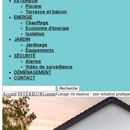
EXTÉRIEUR
Piscine
Terrasse et balcon
ENERGIE
Chauffage
Economie d’énergie
Isolation
JARDIN
Jardinage
Équipements
SÉCURITÉ
Alarme
Vidéo de surveillance
DÉMÉNAGEMENT
CONTACT
Recherche
Accueil
INTÉRIEUR
Garage
Garage en maison : une solution pratiqu