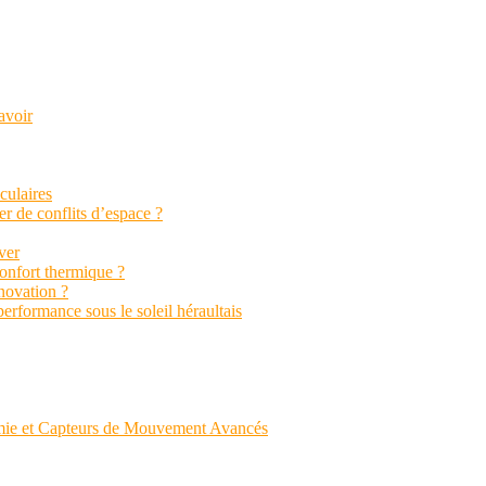
avoir
aculaires
r de conflits d’espace ?
ver
confort thermique ?
énovation ?
performance sous le soleil héraultais
mie et Capteurs de Mouvement Avancés