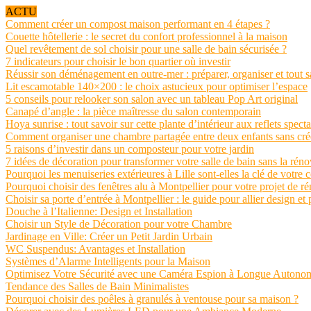
ACTU
Comment créer un compost maison performant en 4 étapes ?
Couette hôtellerie : le secret du confort professionnel à la maison
Quel revêtement de sol choisir pour une salle de bain sécurisée ?
7 indicateurs pour choisir le bon quartier où investir
Réussir son déménagement en outre-mer : préparer, organiser et tout s
Lit escamotable 140×200 : le choix astucieux pour optimiser l’espace
5 conseils pour relooker son salon avec un tableau Pop Art original
Canapé d’angle : la pièce maîtresse du salon contemporain
Hoya sunrise : tout savoir sur cette plante d’intérieur aux reflets spect
Comment organiser une chambre partagée entre deux enfants sans crée
5 raisons d’investir dans un composteur pour votre jardin
7 idées de décoration pour transformer votre salle de bain sans la réno
Pourquoi les menuiseries extérieures à Lille sont-elles la clé de votre 
Pourquoi choisir des fenêtres alu à Montpellier pour votre projet de r
Choisir sa porte d’entrée à Montpellier : le guide pour allier design et 
Douche à l’Italienne: Design et Installation
Choisir un Style de Décoration pour votre Chambre
Jardinage en Ville: Créer un Petit Jardin Urbain
WC Suspendus: Avantages et Installation
Systèmes d’Alarme Intelligents pour la Maison
Optimisez Votre Sécurité avec une Caméra Espion à Longue Autono
Tendance des Salles de Bain Minimalistes
Pourquoi choisir des poêles à granulés à ventouse pour sa maison ?