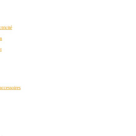
tricité
in
t
 accessoires