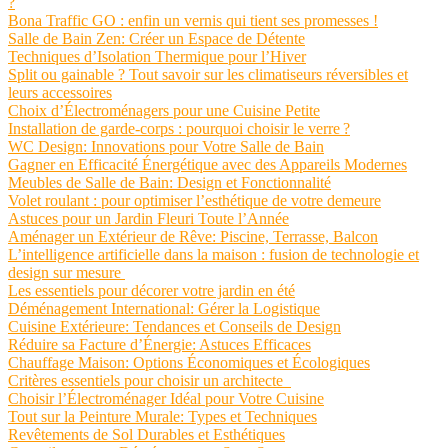
?
Bona Traffic GO : enfin un vernis qui tient ses promesses !
Salle de Bain Zen: Créer un Espace de Détente
Techniques d’Isolation Thermique pour l’Hiver
Split ou gainable ? Tout savoir sur les climatiseurs réversibles et
leurs accessoires
Choix d’Électroménagers pour une Cuisine Petite
Installation de garde-corps : pourquoi choisir le verre ?
WC Design: Innovations pour Votre Salle de Bain
Gagner en Efficacité Énergétique avec des Appareils Modernes
Meubles de Salle de Bain: Design et Fonctionnalité
Volet roulant : pour optimiser l’esthétique de votre demeure
Astuces pour un Jardin Fleuri Toute l’Année
Aménager un Extérieur de Rêve: Piscine, Terrasse, Balcon
L’intelligence artificielle dans la maison : fusion de technologie et
design sur mesure
Les essentiels pour décorer votre jardin en été
Déménagement International: Gérer la Logistique
Cuisine Extérieure: Tendances et Conseils de Design
Réduire sa Facture d’Énergie: Astuces Efficaces
Chauffage Maison: Options Économiques et Écologiques
Critères essentiels pour choisir un architecte
Choisir l’Électroménager Idéal pour Votre Cuisine
Tout sur la Peinture Murale: Types et Techniques
Revêtements de Sol Durables et Esthétiques