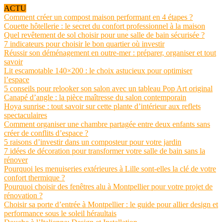
ACTU
Comment créer un compost maison performant en 4 étapes ?
Couette hôtellerie : le secret du confort professionnel à la maison
Quel revêtement de sol choisir pour une salle de bain sécurisée ?
7 indicateurs pour choisir le bon quartier où investir
Réussir son déménagement en outre-mer : préparer, organiser et tout
savoir
Lit escamotable 140×200 : le choix astucieux pour optimiser
l’espace
5 conseils pour relooker son salon avec un tableau Pop Art original
Canapé d’angle : la pièce maîtresse du salon contemporain
Hoya sunrise : tout savoir sur cette plante d’intérieur aux reflets
spectaculaires
Comment organiser une chambre partagée entre deux enfants sans
créer de conflits d’espace ?
5 raisons d’investir dans un composteur pour votre jardin
7 idées de décoration pour transformer votre salle de bain sans la
rénover
Pourquoi les menuiseries extérieures à Lille sont-elles la clé de votre
confort thermique ?
Pourquoi choisir des fenêtres alu à Montpellier pour votre projet de
rénovation ?
Choisir sa porte d’entrée à Montpellier : le guide pour allier design et
performance sous le soleil héraultais