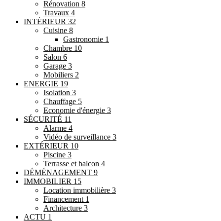
Rénovation
8
Travaux
4
INTÉRIEUR
32
Cuisine
8
Gastronomie
1
Chambre
10
Salon
6
Garage
3
Mobiliers
2
ENERGIE
19
Isolation
3
Chauffage
5
Economie d'énergie
3
SÉCURITÉ
11
Alarme
4
Vidéo de surveillance
3
EXTÉRIEUR
10
Piscine
3
Terrasse et balcon
4
DÉMÉNAGEMENT
9
IMMOBILIER
15
Location immobilière
3
Financement
1
Architecture
3
ACTU
1