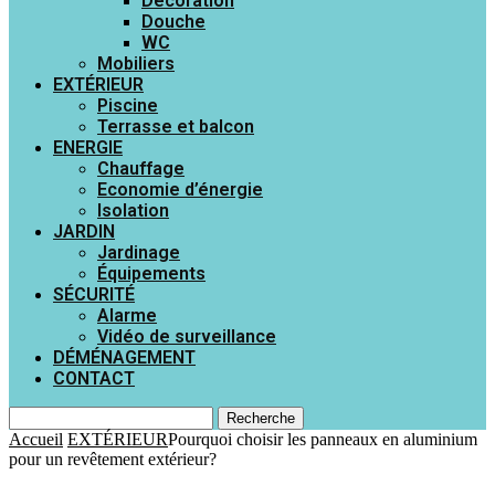
Décoration
Douche
WC
Mobiliers
EXTÉRIEUR
Piscine
Terrasse et balcon
ENERGIE
Chauffage
Economie d’énergie
Isolation
JARDIN
Jardinage
Équipements
SÉCURITÉ
Alarme
Vidéo de surveillance
DÉMÉNAGEMENT
CONTACT
Recherche
Accueil
EXTÉRIEUR
Pourquoi choisir les panneaux en aluminium
pour un revêtement extérieur?