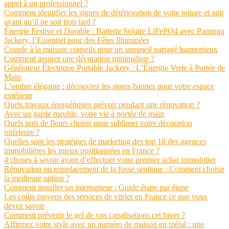
appel à un professionnel ?
Comment identifier les signes de détérioration de votre toiture et agir
avant qu’il ne soit trop tard ?
Énergie Festive et Durable : Batterie Solaire LiFePO4 avec Panneau
Jackery, l’Essentiel pour des Fêtes Illuminées
Couple à la maison: conseils pour un sommeil partagé harmonieux
Comment assurer une décoration minimaliste ?
Générateur Électrique Portable Jackery : L’Énergie Verte à Portée de
Main
L’ombre élégante : découvrez les stores bannes pour votre espace
extérieur
Quels travaux énergétiques prévoir pendant une rénovation ?
Avec un garde meuble, votre vie à portée de main
Quels pots de fleurs choisir pour sublimer votre décoration
intérieure ?
Quelles sont les stratégies de marketing des top 10 des agences
immobilières les mieux positionnées en France ?
4 choses à savoir avant d’effectuer votre premier achat immobilier
Rénovation ou remplacement de la fosse septique : Comment choisir
la meilleure option ?
Comment installer un interrupteur : Guide étape par étape
Les coûts moyens des services de vitrier en France ce que vous
devez savoir
Comment prévenir le gel de vos canalisations cet hiver ?
Affirmez votre style avec un numéro de maison en métal : une