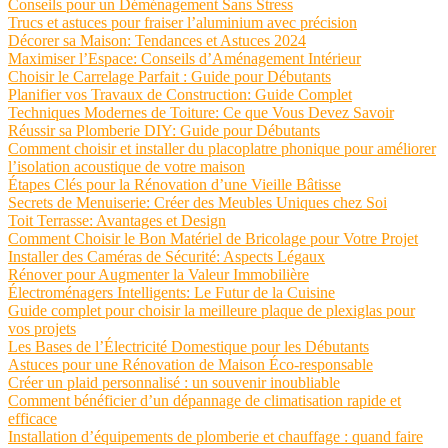
Conseils pour un Déménagement Sans Stress
Trucs et astuces pour fraiser l’aluminium avec précision
Décorer sa Maison: Tendances et Astuces 2024
Maximiser l’Espace: Conseils d’Aménagement Intérieur
Choisir le Carrelage Parfait : Guide pour Débutants
Planifier vos Travaux de Construction: Guide Complet
Techniques Modernes de Toiture: Ce que Vous Devez Savoir
Réussir sa Plomberie DIY: Guide pour Débutants
Comment choisir et installer du placoplatre phonique pour améliorer
l’isolation acoustique de votre maison
Étapes Clés pour la Rénovation d’une Vieille Bâtisse
Secrets de Menuiserie: Créer des Meubles Uniques chez Soi
Toit Terrasse: Avantages et Design
Comment Choisir le Bon Matériel de Bricolage pour Votre Projet
Installer des Caméras de Sécurité: Aspects Légaux
Rénover pour Augmenter la Valeur Immobilière
Électroménagers Intelligents: Le Futur de la Cuisine
Guide complet pour choisir la meilleure plaque de plexiglas pour
vos projets
Les Bases de l’Électricité Domestique pour les Débutants
Astuces pour une Rénovation de Maison Éco-responsable
Créer un plaid personnalisé : un souvenir inoubliable
Comment bénéficier d’un dépannage de climatisation rapide et
efficace
Installation d’équipements de plomberie et chauffage : quand faire