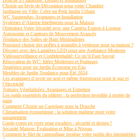
Douche à l’Italienne: Design et Installation
Choisir un Style de Décoration pour votre Chambre
Jardinage en Ville: Créer un Petit Jardin Urbain
WC Suspendus: Avantages et Installation
Systèmes d’Alarme Intelligents pour la Maison
Optimisez Votre Sécurité avec une Caméra Espion à Longue
Autonomie et Capteurs de Mouvement Avancés
Tendance des Salles de Bain Minimalistes
Pourquoi choisir des poêles à granulés à ventouse pour sa maison ?
Décorer avec des Lumières LED pour une Ambiance Moderne
Vidéosurveillance et Confidentialité: Ce qu’il Faut Savoir
Rénovation de WC: Idées Modernes et Pratiques
Stratégies pour un Jardin Économe en Eau
Meubles de Jardin Tendance pour Été 2024
Les avantages d’avoir un seul et même fournisseur pour le gaz et
l’électricité
Toitures Végétalisées: Avantages et Entretien
Les outils essentiels du plâtrier : la perfection invisible à portée de
main
Comment Choisir un Carrelage pour la Douche
Climatisation économique : la solution maligne pour votre
appartement
Garde-corps en verre pour escaliers : sécurité et design ?
Sécurité Maison: Évaluation et Mise à Niveau
Comment le filet de camouflage protège votre jardin des intempéries