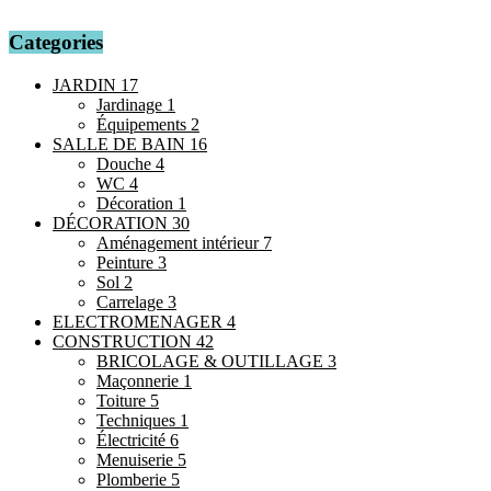
Categories
JARDIN
17
Jardinage
1
Équipements
2
SALLE DE BAIN
16
Douche
4
WC
4
Décoration
1
DÉCORATION
30
Aménagement intérieur
7
Peinture
3
Sol
2
Carrelage
3
ELECTROMENAGER
4
CONSTRUCTION
42
BRICOLAGE & OUTILLAGE
3
Maçonnerie
1
Toiture
5
Techniques
1
Électricité
6
Menuiserie
5
Plomberie
5