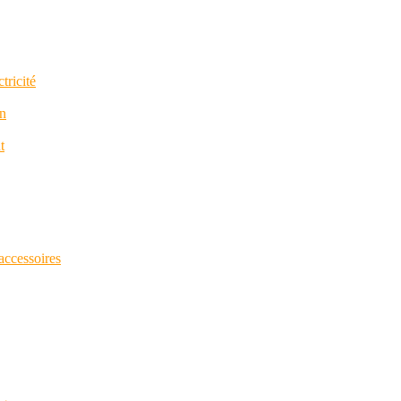
tricité
in
t
 accessoires