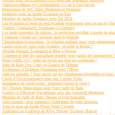
Décorer avec des Lumières LED pour une Ambiance Moderne
Vidéosurveillance et Confidentialité: Ce qu’il Faut Savoir
Rénovation de WC: Idées Modernes et Pratiques
Stratégies pour un Jardin Économe en Eau
Meubles de Jardin Tendance pour Été 2024
Les avantages d’avoir un seul et même fournisseur pour le gaz et l’élec
Toitures Végétalisées: Avantages et Entretien
Les outils essentiels du plâtrier : la perfection invisible à portée de ma
Comment Choisir un Carrelage pour la Douche
Climatisation économique : la solution maligne pour votre appartemen
Garde-corps en verre pour escaliers : sécurité et design ?
Sécurité Maison: Évaluation et Mise à Niveau
Comment le filet de camouflage protège votre jardin des intempéries ?
Bona Traffic GO : enfin un vernis qui tient ses promesses !
Salle de Bain Zen: Créer un Espace de Détente
Techniques d’Isolation Thermique pour l’Hiver
Split ou gainable ? Tout savoir sur les climatiseurs réversibles et leurs
Choix d’Électroménagers pour une Cuisine Petite
Installation de garde-corps : pourquoi choisir le verre ?
WC Design: Innovations pour Votre Salle de Bain
Gagner en Efficacité Énergétique avec des Appareils Modernes
Meubles de Salle de Bain: Design et Fonctionnalité
Volet roulant : pour optimiser l’esthétique de votre demeure
Astuces pour un Jardin Fleuri Toute l’Année
Aménager un Extérieur de Rêve: Piscine, Terrasse, Balcon