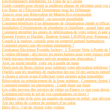
Électroménagers Intelligents: Le Futur de la Cuisine
Guide complet pour choisir la meilleure plaque de plexiglas pour vos 
Les Bases de l’Électricité Domestique pour les Débutants
Astuces pour une Rénovation de Maison Éco-responsable
Créer un plaid personnalisé : un souvenir inoubliable
Comment bénéficier d’un dépannage de climatisation rapide et efficac
Installation d’équipements de plomberie et chauffage : quand faire app
Comment identifier les signes de détérioration de votre toiture et agir a
Énergie Festive et Durable : Batterie Solaire LiFePO4 avec Panneau Ja
Couple à la maison: conseils pour un sommeil partagé harmonieux
Comment assurer une décoration minimaliste ?
Générateur Électrique Portable Jackery : L’Énergie Verte à Portée de
L’ombre élégante : découvrez les stores bannes pour votre espace exté
Quels travaux énergétiques prévoir pendant une rénovation ?
Avec un garde meuble, votre vie à portée de main
Quels pots de fleurs choisir pour sublimer votre décoration intérieure 
Quelles sont les stratégies de marketing des top 10 des agences immob
4 choses à savoir avant d’effectuer votre premier achat immobilier
Rénovation ou remplacement de la fosse septique : Comment choisir l
Comment installer un interrupteur : Guide étape par étape
Les coûts moyens des services de vitrier en France ce que vous devez
Comment prévenir le gel de vos canalisations cet hiver ?
Affirmez votre style avec un numéro de maison en métal : une décorati
Top des idées de couleur de peinture d’un salon
Idées déco : l’art de choisir votre voilage