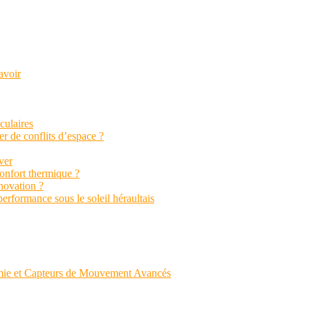
avoir
aculaires
r de conflits d’espace ?
ver
confort thermique ?
énovation ?
performance sous le soleil héraultais
mie et Capteurs de Mouvement Avancés