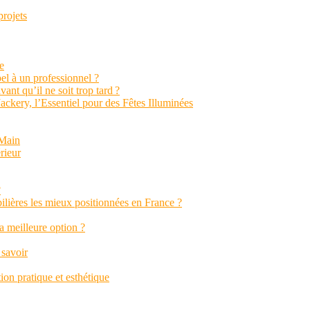
projets
e
el à un professionnel ?
vant qu’il ne soit trop tard ?
ckery, l’Essentiel pour des Fêtes Illuminées
 Main
rieur
?
ilières les mieux positionnées en France ?
a meilleure option ?
 savoir
on pratique et esthétique