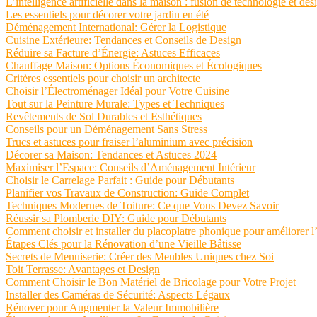
L’intelligence artificielle dans la maison : fusion de technologie et d
Les essentiels pour décorer votre jardin en été
Déménagement International: Gérer la Logistique
Cuisine Extérieure: Tendances et Conseils de Design
Réduire sa Facture d’Énergie: Astuces Efficaces
Chauffage Maison: Options Économiques et Écologiques
Critères essentiels pour choisir un architecte
Choisir l’Électroménager Idéal pour Votre Cuisine
Tout sur la Peinture Murale: Types et Techniques
Revêtements de Sol Durables et Esthétiques
Conseils pour un Déménagement Sans Stress
Trucs et astuces pour fraiser l’aluminium avec précision
Décorer sa Maison: Tendances et Astuces 2024
Maximiser l’Espace: Conseils d’Aménagement Intérieur
Choisir le Carrelage Parfait : Guide pour Débutants
Planifier vos Travaux de Construction: Guide Complet
Techniques Modernes de Toiture: Ce que Vous Devez Savoir
Réussir sa Plomberie DIY: Guide pour Débutants
Comment choisir et installer du placoplatre phonique pour améliorer l
Étapes Clés pour la Rénovation d’une Vieille Bâtisse
Secrets de Menuiserie: Créer des Meubles Uniques chez Soi
Toit Terrasse: Avantages et Design
Comment Choisir le Bon Matériel de Bricolage pour Votre Projet
Installer des Caméras de Sécurité: Aspects Légaux
Rénover pour Augmenter la Valeur Immobilière