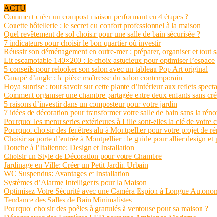
ACTU
Comment créer un compost maison performant en 4 étapes ?
Couette hôtellerie : le secret du confort professionnel à la maison
Quel revêtement de sol choisir pour une salle de bain sécurisée ?
7 indicateurs pour choisir le bon quartier où investir
Réussir son déménagement en outre-mer : préparer, organiser et tout s
Lit escamotable 140×200 : le choix astucieux pour optimiser l’espace
5 conseils pour relooker son salon avec un tableau Pop Art original
Canapé d’angle : la pièce maîtresse du salon contemporain
Hoya sunrise : tout savoir sur cette plante d’intérieur aux reflets spect
Comment organiser une chambre partagée entre deux enfants sans crée
5 raisons d’investir dans un composteur pour votre jardin
7 idées de décoration pour transformer votre salle de bain sans la réno
Pourquoi les menuiseries extérieures à Lille sont-elles la clé de votre 
Pourquoi choisir des fenêtres alu à Montpellier pour votre projet de r
Choisir sa porte d’entrée à Montpellier : le guide pour allier design et 
Douche à l’Italienne: Design et Installation
Choisir un Style de Décoration pour votre Chambre
Jardinage en Ville: Créer un Petit Jardin Urbain
WC Suspendus: Avantages et Installation
Systèmes d’Alarme Intelligents pour la Maison
Optimisez Votre Sécurité avec une Caméra Espion à Longue Autono
Tendance des Salles de Bain Minimalistes
Pourquoi choisir des poêles à granulés à ventouse pour sa maison ?